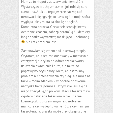
Mam za to kłopot z zaczerwienieniem skóry.
Wystarczy, że trochę zmarznie i już robi się cała
czerwona. A jak do tego jeszcze zacznę coś
trenować i się zgrzeję, to już w ogóle moja skóra
wygląda jakby miała za chwilę popękać.
Kompletna porażka. Oczywiście stosuję kremy
ochronne, czasem „zabezpieczam” ją fluidem czy
inną dodatkową warstwą maskująco – ochronną
Ale i tak problem jest.
Zastanawiam się zatem nad laserową terapią.
Czytałam, że laser jest stosowany w medycynie
estetycznej nie tylko do odmładzania twarzy,
usuwania owłosienia i blizn, ale także do
poprawy kolorytu skóry. Wiem, że jest to inny
problem niż przebarwienia czy piegi, ale może na
takie – moim zdaniem – widoczne podskórne
naczynka także pomoże. Oczywiście jeśli się na
niego zdecyduję, to po konsultacji z lekarzem i w
ogóle w gabinecie lekarskim, a nie u żadnej
kosmetyczki, bo czym innym jest zrobienie
manicure czy wydepilowanie nóg, a czym innym
laseroterapia. Zresztą, może przy okazji usunę