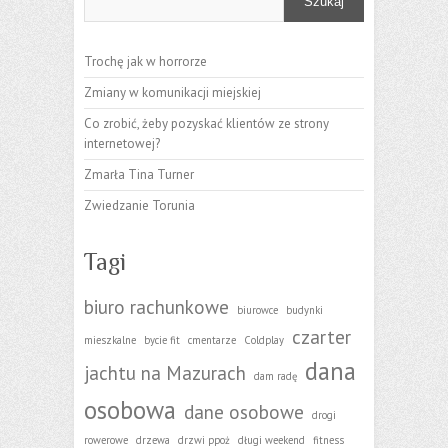
Szukaj
Trochę jak w horrorze
Zmiany w komunikacji miejskiej
Co zrobić, żeby pozyskać klientów ze strony
internetowej?
Zmarła Tina Turner
Zwiedzanie Torunia
Tagi
biuro rachunkowe
biurowce
budynki
czarter
mieszkalne
bycie fit
cmentarze
Coldplay
dana
jachtu na Mazurach
dam radę
osobowa
dane osobowe
drogi
rowerowe
drzewa
drzwi ppoż
długi weekend
fitness