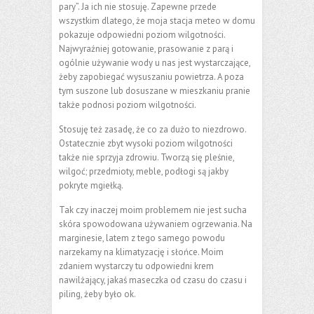
pary”. Ja ich nie stosuję. Zapewne przede
wszystkim dlatego, że moja stacja meteo w domu
pokazuje odpowiedni poziom wilgotności.
Najwyraźniej gotowanie, prasowanie z parą i
ogólnie używanie wody u nas jest wystarczające,
żeby zapobiegać wysuszaniu powietrza. A poza
tym suszone lub dosuszane w mieszkaniu pranie
także podnosi poziom wilgotności.
Stosuję też zasadę, że co za dużo to niezdrowo.
Ostatecznie zbyt wysoki poziom wilgotności
także nie sprzyja zdrowiu. Tworzą się pleśnie,
wilgoć; przedmioty, meble, podłogi są jakby
pokryte mgiełką.
Tak czy inaczej moim problemem nie jest sucha
skóra spowodowana używaniem ogrzewania. Na
marginesie, latem z tego samego powodu
narzekamy na klimatyzację i słońce. Moim
zdaniem wystarczy tu odpowiedni krem
nawilżający, jakaś maseczka od czasu do czasu i
piling, żeby było ok.