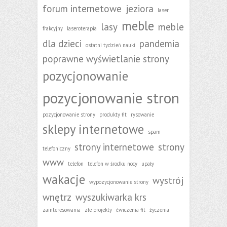
forum internetowe
jeziora
laser
meble
lasy
meble
frakcyjny
laseroterapia
dla dzieci
pandemia
ostatni tydzień nauki
poprawne wyświetlanie strony
pozycjonowanie
pozycjonowanie stron
pozycjonowanie strony
produkty fit
rysowanie
sklepy internetowe
spam
strony internetowe
strony
telefoniczny
www
telefon
telefon w środku nocy
upały
wakacje
wystrój
wypozycjonowanie strony
wnętrz
wyszukiwarka krs
zainteresowania
złe projekty
ćwiczenia fit
życzenia