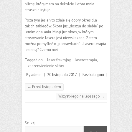
bliznę, którą mam na dekolcie i która mnie
strasznie irytuje…
Poza tym jesień to zdaje się dobry okres dla
takich zabiegów. Skóra już „doszła do siebie” po
letnim opalaniu. Minął już okres, w którym
stosowanie lasera jest niewskazane. Zatem
można pomyśleć o „poprawkach”… Laseroterapia
jesienią? Czemu nie?
Tagged on:
laser frakcyjny
,
laseroterapia
,
zaczerwienienie skóry
By
admin
|
20 listopada 2017
|
Bez kategorii
|
←
Przed listopadem
Wszystkiego najlepszego
→
Szukaj