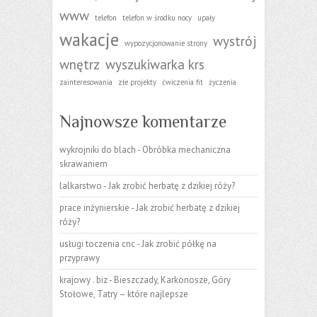
www
telefon
telefon w środku nocy
upały
wakacje
wystrój
wypozycjonowanie strony
wnętrz
wyszukiwarka krs
zainteresowania
złe projekty
ćwiczenia fit
życzenia
Najnowsze komentarze
wykrojniki do blach
-
Obróbka mechaniczna
skrawaniem
lalkarstwo
-
Jak zrobić herbatę z dzikiej róży?
prace inżynierskie
-
Jak zrobić herbatę z dzikiej
róży?
usługi toczenia cnc
-
Jak zrobić półkę na
przyprawy
krajowy . biz
-
Bieszczady, Karkonosze, Góry
Stołowe, Tatry – które najlepsze