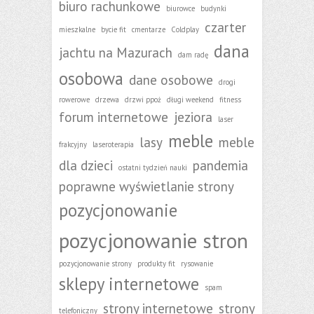
biuro rachunkowe
biurowce
budynki
czarter
mieszkalne
bycie fit
cmentarze
Coldplay
dana
jachtu na Mazurach
dam radę
osobowa
dane osobowe
drogi
rowerowe
drzewa
drzwi ppoż
długi weekend
fitness
forum internetowe
jeziora
laser
meble
lasy
meble
frakcyjny
laseroterapia
dla dzieci
pandemia
ostatni tydzień nauki
poprawne wyświetlanie strony
pozycjonowanie
pozycjonowanie stron
pozycjonowanie strony
produkty fit
rysowanie
sklepy internetowe
spam
strony internetowe
strony
telefoniczny