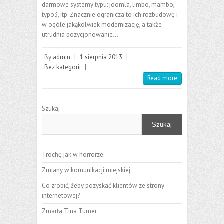
darmowe systemy typu: joomla, limbo, mambo,
typo3, itp. Znacznie ogranicza to ich rozbudowę i
w ogóle jakąkolwiek modernizację, a także
utrudnia pozycjonowanie…
By
admin
|
1 sierpnia 2013
|
Bez kategorii
|
Read more
Szukaj
Szukaj
Trochę jak w horrorze
Zmiany w komunikacji miejskiej
Co zrobić, żeby pozyskać klientów ze strony
internetowej?
Zmarła Tina Turner