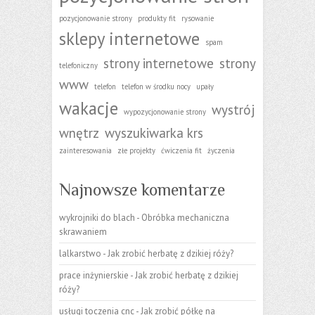
pozycjonowanie strony
produkty fit
rysowanie
sklepy internetowe
spam
strony internetowe
strony
telefoniczny
www
telefon
telefon w środku nocy
upały
wakacje
wystrój
wypozycjonowanie strony
wnętrz
wyszukiwarka krs
zainteresowania
złe projekty
ćwiczenia fit
życzenia
Najnowsze komentarze
wykrojniki do blach
-
Obróbka mechaniczna
skrawaniem
lalkarstwo
-
Jak zrobić herbatę z dzikiej róży?
prace inżynierskie
-
Jak zrobić herbatę z dzikiej
róży?
usługi toczenia cnc
-
Jak zrobić półkę na