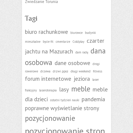
Zwiedzanie Torunia
Tagi
biuro rachunkowe
biurowce
budynki
czarter
mieszkalne
bycie fit
cmentarze
Coldplay
dana
jachtu na Mazurach
dam radę
osobowa
dane osobowe
drogi
rowerowe
drzewa
drzwi ppoż
długi weekend
fitness
forum internetowe
jeziora
laser
meble
lasy
meble
frakcyjny
laseroterapia
dla dzieci
pandemia
ostatni tydzień nauki
poprawne wyświetlanie strony
pozycjonowanie
pozycjonowanie stron