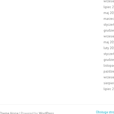
wrzesi
lipiec 
maj 20
marzec
stycze
grudzi
wrzesi
maj 20
luty 20
stycze
grudzi
listop
paździ
wrzesi
sierpie
lipiec 
Obsługa str
Theme Horse
| Powered by:
WordPress