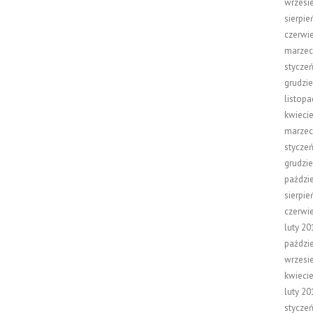
wrzesi
sierpie
czerwi
marzec
stycze
grudzi
listop
kwieci
marzec
stycze
grudzi
paździ
sierpie
czerwi
luty 20
paździ
wrzesi
kwieci
luty 20
stycze