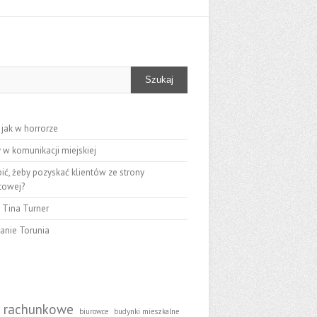
Szukaj
 jak w horrorze
 w komunikacji miejskiej
ić, żeby pozyskać klientów ze strony
etowej?
 Tina Turner
anie Torunia
i
o rachunkowe
biurowce
budynki mieszkalne