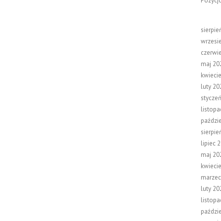
Pozycj
sierpie
wrzesi
czerwi
maj 20
kwieci
luty 20
stycze
listop
paździ
sierpie
lipiec 
maj 20
kwieci
marzec
luty 20
listop
paździ