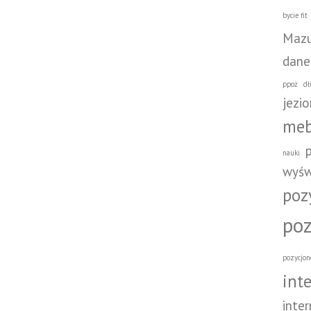
bycie fit
Mazu
dane
ppoż
dł
jezio
meb
nauki
wyśw
poz
poz
pozycjon
int
inte