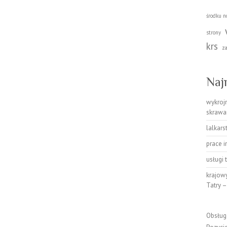
środku n
strony
krs
z
Naj
wykrojn
skrawa
lalkar
prace i
usługi 
krajowy
Tatry –
Obsług