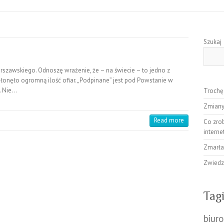
Szukaj
szawskiego. Odnoszę wrażenie, że – na świecie – to jedno z
onęło ogromną ilość ofiar. „Podpinane” jest pod Powstanie w
. Nie…
Trochę
Zmiany
Read more
Co zrob
intern
Zmarła
Zwiedz
Tag
biur