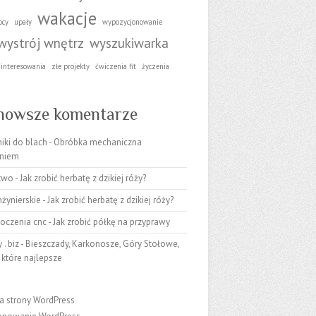
wakacje
ocy
upały
wypozycjonowanie
wystrój wnętrz
wyszukiwarka
ainteresowania
złe projekty
ćwiczenia fit
życzenia
nowsze komentarze
iki do blach
-
Obróbka mechaniczna
niem
stwo
-
Jak zrobić herbatę z dzikiej róży?
nżynierskie
-
Jak zrobić herbatę z dzikiej róży?
toczenia cnc
-
Jak zrobić półkę na przyprawy
 . biz
-
Bieszczady, Karkonosze, Góry Stołowe,
 które najlepsze
a strony WordPress