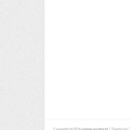
Copyright ©2026
opinie.positor.pl
| Theme by: