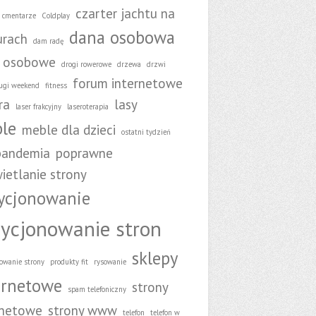
czarter jachtu na
cmentarze
Coldplay
dana osobowa
rach
dam radę
 osobowe
drogi rowerowe
drzewa
drzwi
forum internetowe
ugi weekend
fitness
ra
lasy
laser frakcyjny
laseroterapia
le
meble dla dzieci
ostatni tydzień
pandemia
poprawne
ietlanie strony
ycjonowanie
ycjonowanie stron
sklepy
owanie strony
produkty fit
rysowanie
ernetowe
strony
spam telefoniczny
rnetowe
strony www
telefon
telefon w