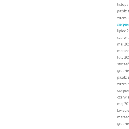
listop
paździ
wrzesi
sierpie
lipiec 
czerwi
maj 20
marzec
luty 20
stycze
grudzi
paździ
wrzesi
sierpie
czerwi
maj 20
kwieci
marzec
grudzi