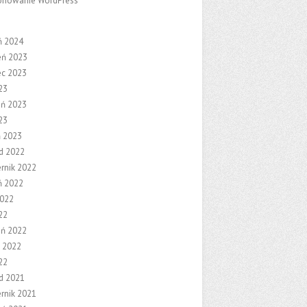
onowanie WordPress
ń 2024
eń 2023
ec 2023
23
eń 2023
23
ń 2023
ad 2022
ernik 2022
ń 2022
2022
22
eń 2022
 2022
22
ad 2021
ernik 2021