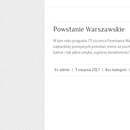
Powstanie Warszawskie
W tym roku przypada 73 rocznica Powstania War
najbardziej pomijanych powstań, mimo że pochł
Getcie i tak jakoś umyka „ogólnej świadomości”
By
admin
|
3 sierpnia 2017
|
Bez kategorii
|