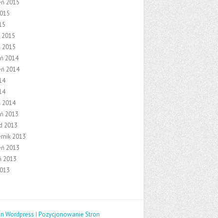
eń 2015
2015
15
 2015
ń 2015
eń 2014
eń 2014
14
14
ń 2014
eń 2013
ad 2013
ernik 2013
eń 2013
ń 2013
2013
on Wordpress
|
Pozycjonowanie Stron