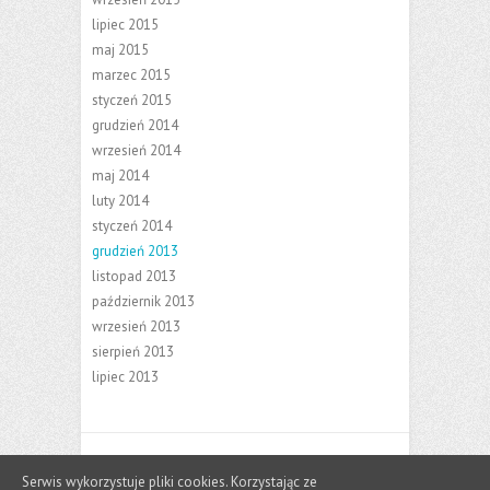
lipiec 2015
maj 2015
marzec 2015
styczeń 2015
grudzień 2014
wrzesień 2014
maj 2014
luty 2014
styczeń 2014
grudzień 2013
listopad 2013
październik 2013
wrzesień 2013
sierpień 2013
lipiec 2013
Copyright ©2026
opinie.positor.pl
| Theme by:
Serwis wykorzystuje pliki cookies. Korzystając ze
Theme Horse
| Powered by:
WordPress