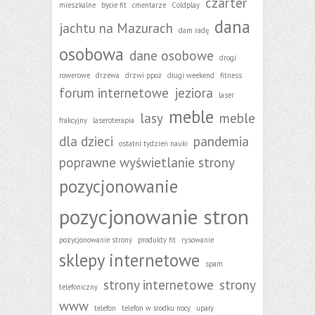
czarter
mieszkalne
bycie fit
cmentarze
Coldplay
dana
jachtu na Mazurach
dam radę
osobowa
dane osobowe
drogi
rowerowe
drzewa
drzwi ppoż
długi weekend
fitness
forum internetowe
jeziora
laser
meble
lasy
meble
frakcyjny
laseroterapia
dla dzieci
pandemia
ostatni tydzień nauki
poprawne wyświetlanie strony
pozycjonowanie
pozycjonowanie stron
pozycjonowanie strony
produkty fit
rysowanie
sklepy internetowe
spam
strony internetowe
strony
telefoniczny
www
telefon
telefon w środku nocy
upały