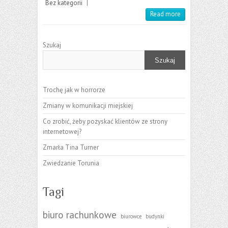
Bez kategorii
|
Read more
Szukaj
Szukaj
Trochę jak w horrorze
Zmiany w komunikacji miejskiej
Co zrobić, żeby pozyskać klientów ze strony
internetowej?
Zmarła Tina Turner
Zwiedzanie Torunia
Tagi
biuro rachunkowe
biurowce
budynki