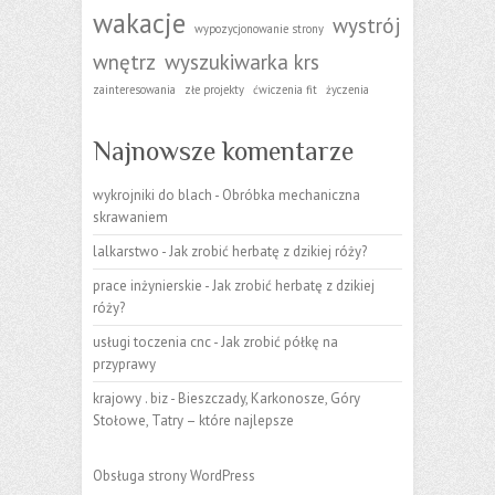
wakacje
wystrój
wypozycjonowanie strony
wnętrz
wyszukiwarka krs
zainteresowania
złe projekty
ćwiczenia fit
życzenia
Najnowsze komentarze
wykrojniki do blach
-
Obróbka mechaniczna
skrawaniem
lalkarstwo
-
Jak zrobić herbatę z dzikiej róży?
prace inżynierskie
-
Jak zrobić herbatę z dzikiej
róży?
usługi toczenia cnc
-
Jak zrobić półkę na
przyprawy
krajowy . biz
-
Bieszczady, Karkonosze, Góry
Stołowe, Tatry – które najlepsze
Obsługa strony WordPress