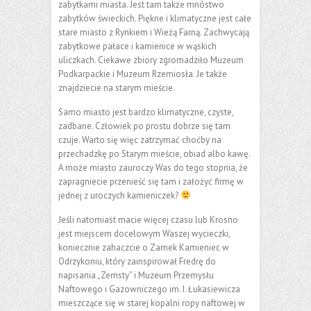
zabytkami miasta. Jest tam także mnóstwo
zabytków świeckich. Piękne i klimatyczne jest całe
stare miasto z Rynkiem i Wieżą Farną. Zachwycają
zabytkowe pałace i kamienice w wąskich
uliczkach. Ciekawe zbiory zgromadziło Muzeum
Podkarpackie i Muzeum Rzemiosła. Je także
znajdziecie na starym mieście.
Samo miasto jest bardzo klimatyczne, czyste,
zadbane. Człowiek po prostu dobrze się tam
czuje. Warto się więc zatrzymać choćby na
przechadzkę po Starym mieście, obiad albo kawę.
A może miasto zauroczy Was do tego stopnia, że
zapragniecie przenieść się tam i założyć firmę w
jednej z uroczych kamieniczek?
Jeśli natomiast macie więcej czasu lub Krosno
jest miejscem docelowym Waszej wycieczki,
koniecznie zahaczcie o Zamek Kamieniec w
Odrzykoniu, który zainspirował Fredrę do
napisania „Zemsty” i Muzeum Przemysłu
Naftowego i Gazowniczego im. I. Łukasiewicza
mieszczące się w starej kopalni ropy naftowej w