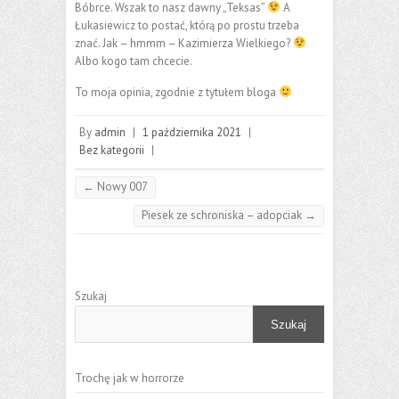
Bóbrce. Wszak to nasz dawny „Teksas”
A
Łukasiewicz to postać, którą po prostu trzeba
znać. Jak – hmmm – Kazimierza Wielkiego?
Albo kogo tam chcecie.
To moja opinia, zgodnie z tytułem bloga
By
admin
|
1 października 2021
|
Bez kategorii
|
←
Nowy 007
Piesek ze schroniska – adopciak
→
Szukaj
Szukaj
Trochę jak w horrorze