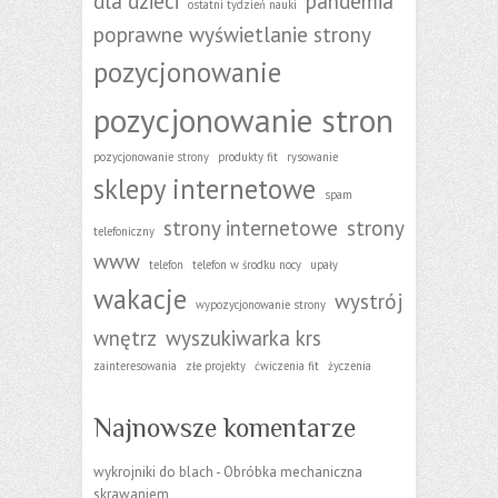
dla dzieci
pandemia
ostatni tydzień nauki
poprawne wyświetlanie strony
pozycjonowanie
pozycjonowanie stron
pozycjonowanie strony
produkty fit
rysowanie
sklepy internetowe
spam
strony internetowe
strony
telefoniczny
www
telefon
telefon w środku nocy
upały
wakacje
wystrój
wypozycjonowanie strony
wnętrz
wyszukiwarka krs
zainteresowania
złe projekty
ćwiczenia fit
życzenia
Najnowsze komentarze
wykrojniki do blach
-
Obróbka mechaniczna
skrawaniem