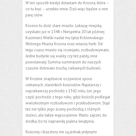
W ten sposób kiedyś dotarłam do Krosna, które –
co tu kryć – urzekło mnie. Dziś więc będzie o nim
parę słów.
Krosno to dość stare miasto. Lokację miejską
uzyskało już w 1348 r. Niespełna 20 lat później
Kazimierz Wielki nadał mu tytuł Królewskiego
Wolnego Miasta Krosna oraz własny herb. Od
tego czasu miasto się rozwijało, rozbudowywało.
Jedne budynki się waliły czy też paliły, inne
powstawały. Summa summarum do naszych
czasów dotrwało trochę ciekawych budowli.
W Krośnie znajdziecie oczywiście sporo
ciekawych, stareńkich kościołów. Najstarszy i
najciekawszy pochodzi z 1342 roku, tzn. jego
część pochodzi z tego roku, gdyż kościół podlegał
wielokrotnym rozbudowom i przebudowom. Stąd
też nie tylko jego ściany pochodzą z różnych
stuleci, ale także wyposażenie. Warto zajrzeć do
środka, bo to naprawdę piękna świątynia.
Kościoły i klasztory nie są jednak jedynymi