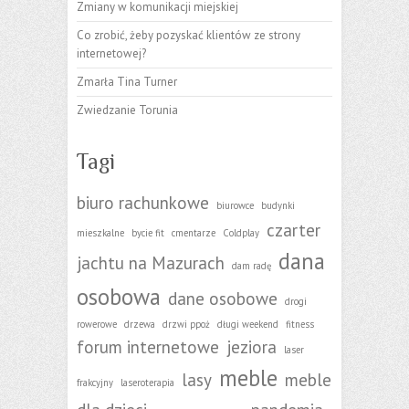
Zmiany w komunikacji miejskiej
Co zrobić, żeby pozyskać klientów ze strony
internetowej?
Zmarła Tina Turner
Zwiedzanie Torunia
Tagi
biuro rachunkowe
biurowce
budynki
czarter
mieszkalne
bycie fit
cmentarze
Coldplay
dana
jachtu na Mazurach
dam radę
osobowa
dane osobowe
drogi
rowerowe
drzewa
drzwi ppoż
długi weekend
fitness
forum internetowe
jeziora
laser
meble
lasy
meble
frakcyjny
laseroterapia