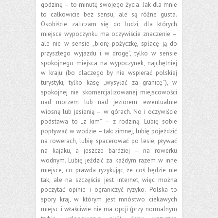
godzinę – to minutę swojego życia. Jak dla mnie
to całkowicie bez sensu, ale są różne gusta.
Osobiście zaliczam się do ludzi, dla których
miejsce wypoczynku ma oczywiście znaczenie –
ale nie w sensie „biorę pożyczkę, spłacę ją do
przyszłego wyjazdu i w drogę”, tylko w sensie
spokojnego miejsca na wypoczynek, najchętniej
w kraju (bo dlaczego by nie wspierać polskiej
turystyki, tylko kasę „wysyłać za granicę”), w
spokojnej nie skomercjalizowanej miejscowości
nad morzem lub nad jeziorem; ewentualnie
wiosną lub jesienią – w górach. No i oczywiście
podstawa to „z kim” – z rodziną. Lubię sobie
popływać w wodzie – tak: zimnej, lubię pojeździć
na rowerach, lubię spacerować po lesie, pływać
na kajaku, a jeszcze bardziej – na rowerku
wodnym. Lubię jeździć za każdym razem w inne
miejsce, co prawda ryzykując, że coś będzie nie
tak, ale na szczęście jest internet, więc można
poczytać opinie i ograniczyć ryzyko. Polska to
spory kraj, w którym jest mnóstwo ciekawych
miejsc i właściwie nie ma opcji (przy normalnym