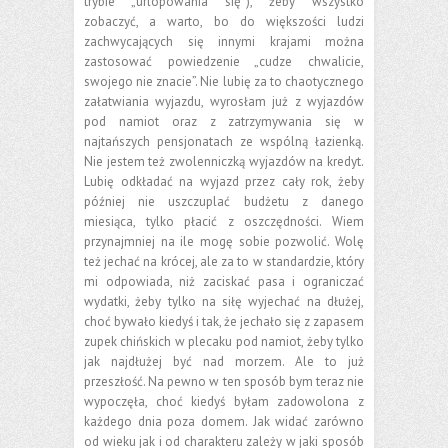
trybie „urlopowania się”), żeby wszystko
zobaczyć, a warto, bo do większości ludzi
zachwycających się innymi krajami można
zastosować powiedzenie „cudze chwalicie,
swojego nie znacie”. Nie lubię za to chaotycznego
załatwiania wyjazdu, wyrosłam już z wyjazdów
pod namiot oraz z zatrzymywania się w
najtańszych pensjonatach ze wspólną łazienką.
Nie jestem też zwolenniczką wyjazdów na kredyt.
Lubię odkładać na wyjazd przez cały rok, żeby
później nie uszczuplać budżetu z danego
miesiąca, tylko płacić z oszczędności. Wiem
przynajmniej na ile mogę sobie pozwolić. Wolę
też jechać na krócej, ale za to w standardzie, który
mi odpowiada, niż zaciskać pasa i ograniczać
wydatki, żeby tylko na siłę wyjechać na dłużej,
choć bywało kiedyś i tak, że jechało się z zapasem
zupek chińskich w plecaku pod namiot, żeby tylko
jak najdłużej być nad morzem. Ale to już
przeszłość. Na pewno w ten sposób bym teraz nie
wypoczęła, choć kiedyś byłam zadowolona z
każdego dnia poza domem. Jak widać zarówno
od wieku jak i od charakteru zależy w jaki sposób