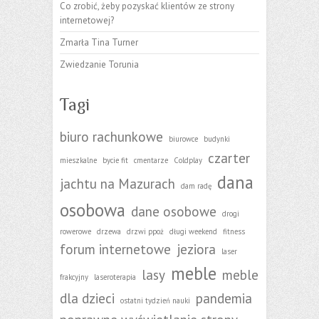
Co zrobić, żeby pozyskać klientów ze strony
internetowej?
Zmarła Tina Turner
Zwiedzanie Torunia
Tagi
biuro rachunkowe
biurowce
budynki
czarter
mieszkalne
bycie fit
cmentarze
Coldplay
dana
jachtu na Mazurach
dam radę
osobowa
dane osobowe
drogi
rowerowe
drzewa
drzwi ppoż
długi weekend
fitness
forum internetowe
jeziora
laser
meble
lasy
meble
frakcyjny
laseroterapia
dla dzieci
pandemia
ostatni tydzień nauki