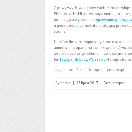
Z powyższych względów wiele firm decyduje si
PHP lub w HTMLu i wzbogacenie jej o – więk
produkująca
wylewki na ogrzewanie podłogo
a jednocześnie zamieściła atrakcyjną prezenta
stronie.
Niektóre firmy zrezygnowały z zastosowania t
animowane) oparte na java skryptach. Z wizual
jest „obarczona” problemami związanymi z za
ten
fotograf ślubny z Warszawy
, którego strona
Tagged on:
flash
,
fotograf
,
java skrypt
By
admin
|
27 lipca 2013
|
Bez kategorii
|