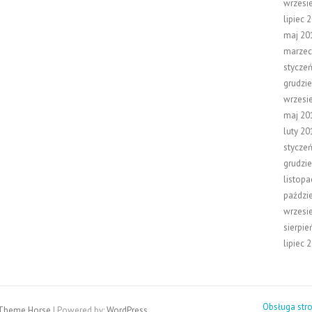
wrzesi
lipiec 
maj 20
marzec
stycze
grudzi
wrzesi
maj 20
luty 20
stycze
grudzi
listop
paździ
wrzesi
sierpie
lipiec 
Obsługa str
Theme Horse
| Powered by:
WordPress