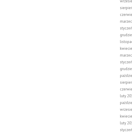
wrzesi
sierpie
czerwi
marzec
stycze
grudzi
listop
kwieci
marzec
stycze
grudzi
paździ
sierpie
czerwi
luty 20
paździ
wrzesi
kwieci
luty 20
stycze