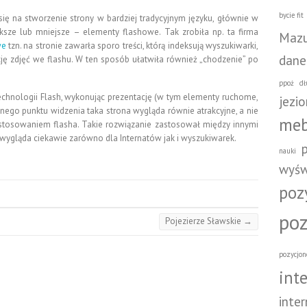
bycie fit
ę na stworzenie strony w bardziej tradycyjnym języku, głównie w
sze lub mniejsze – elementy flashowe. Tak zrobiła np. ta firma
Mazu
we
tzn. na stronie zawarła sporo treści, którą indeksują wyszukiwarki,
dane
cję zdjęć we flashu. W ten sposób ułatwiła również „chodzenie” po
ppoż
dł
echnologii Flash, wykonując prezentację (w tym elementy ruchome,
jezio
nego punktu widzenia taka strona wygląda równie atrakcyjne, a nie
meb
stosowaniem flasha. Takie rozwiązanie zastosował między innymi
 wygląda ciekawie zarówno dla Internatów jak i wyszukiwarek.
nauki
wyśw
poz
poz
Pojezierze Sławskie
→
pozycjon
int
inte