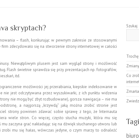
Szukaj
ava skryptach?
ramowania – flash, konkurując w pewnym zakresie ze stosowanymi
e firm zdecydowało się na stworzenie strony internetowej w całości
Trochę
inusy. Niewątpliwym plusem jest sam wygląd strony i możliwość
Zmiany
ug. Flash świetnie sprawdza się przy prezentacjach np. fotografów,
Co zrob
ieszkań, itd.
intern
graniczenie możliwości jej przerabiania, kiepskie indeksowanie w
Zmarła
ie nie jest odczytywana przez wyszukiwarki, z ich punktu widzenia
 (strony nie mogą być zbyt rozbudowane), gorsza nawigacja – nie ma
Zwiedz
odstronę, a najgorszą „krzywdą” jaką można zrobić stronie jest
ciel strony powinien zdawać sobie sprawę z tego, że Internauta
era wiele stron. Co więcej, często słucha muzyki, która mu się
Tag
 mu zaczyna grać nakładając się na dźwięk słuchanego utworu lub
on i zrobi mu się hałas, wówczas jedyne, o czym marzy to odnaleźć
biur