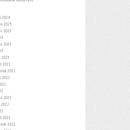
onowanie WordPress
ń 2024
eń 2023
ec 2023
23
eń 2023
23
ń 2023
ad 2022
ernik 2022
ń 2022
2022
22
eń 2022
 2022
22
ad 2021
ernik 2021