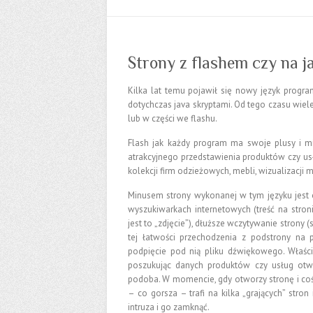
Strony z flashem czy na j
Kilka lat temu pojawił się nowy język prog
dotychczas java skryptami. Od tego czasu wiel
lub w części we flashu.
Flash jak każdy program ma swoje plusy i m
atrakcyjnego przedstawienia produktów czy usł
kolekcji firm odzieżowych, mebli, wizualizacji m
Minusem strony wykonanej w tym języku jest o
wyszukiwarkach internetowych (treść na stron
jest to „zdjęcie”), dłuższe wczytywanie strony
tej łatwości przechodzenia z podstrony na p
podpięcie pod nią pliku dźwiękowego. Właści
poszukując danych produktów czy usług otwi
podoba. W momencie, gdy otworzy stronę i coś
– co gorsza – trafi na kilka „grających” str
intruza i go zamknąć.