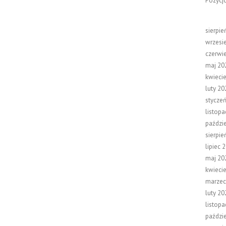
Pozycj
sierpie
wrzesi
czerwi
maj 20
kwieci
luty 20
stycze
listop
paździ
sierpie
lipiec 
maj 20
kwieci
marzec
luty 20
listop
paździ