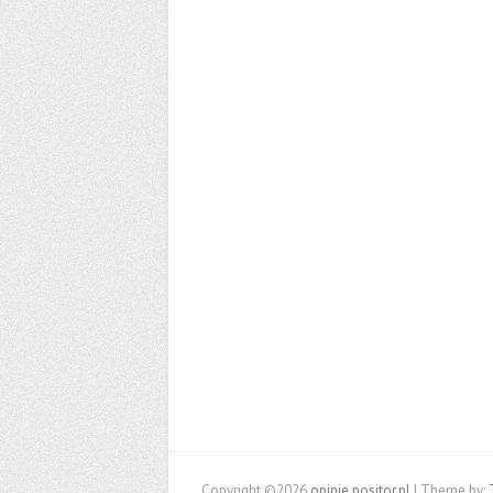
Copyright ©2026
opinie.positor.pl
| Theme by: