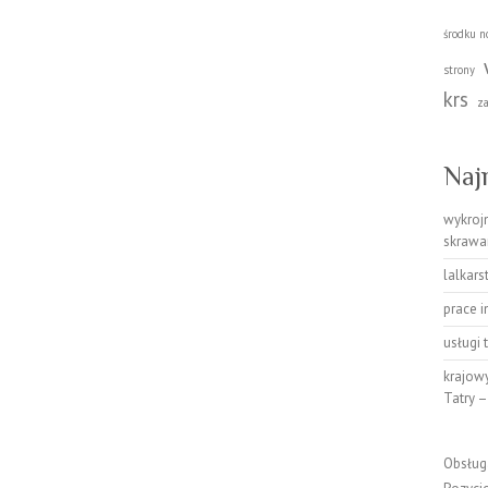
środku n
strony
krs
z
Naj
wykrojn
skrawa
lalkar
prace i
usługi 
krajowy
Tatry –
Obsług