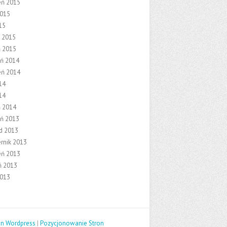
eń 2015
2015
15
 2015
ń 2015
eń 2014
eń 2014
14
14
ń 2014
eń 2013
ad 2013
ernik 2013
eń 2013
ń 2013
2013
on Wordpress
|
Pozycjonowanie Stron