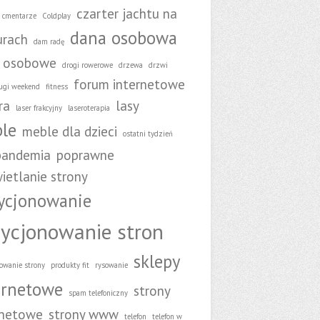
czarter jachtu na
cmentarze
Coldplay
dana osobowa
rach
dam radę
 osobowe
drogi rowerowe
drzewa
drzwi
forum internetowe
ugi weekend
fitness
ra
lasy
laser frakcyjny
laseroterapia
le
meble dla dzieci
ostatni tydzień
pandemia
poprawne
ietlanie strony
ycjonowanie
ycjonowanie stron
sklepy
owanie strony
produkty fit
rysowanie
ernetowe
strony
spam telefoniczny
rnetowe
strony www
telefon
telefon w