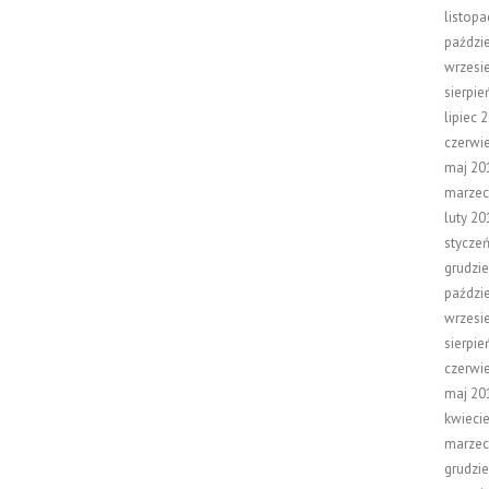
listop
paździ
wrzesi
sierpie
lipiec 
czerwi
maj 20
marzec
luty 20
stycze
grudzi
paździ
wrzesi
sierpie
czerwi
maj 20
kwieci
marzec
grudzi