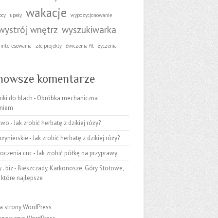
wakacje
ocy
upały
wypozycjonowanie
wystrój wnętrz
wyszukiwarka
ainteresowania
złe projekty
ćwiczenia fit
życzenia
nowsze komentarze
iki do blach
-
Obróbka mechaniczna
niem
stwo
-
Jak zrobić herbatę z dzikiej róży?
nżynierskie
-
Jak zrobić herbatę z dzikiej róży?
toczenia cnc
-
Jak zrobić półkę na przyprawy
 . biz
-
Bieszczady, Karkonosze, Góry Stołowe,
 które najlepsze
a strony WordPress