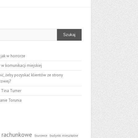
Szukaj
 jak w horrorze
 w komunikacji miejskiej
ić, żeby pozyskać klientów ze strony
etowej?
 Tina Turner
anie Torunia
i
o rachunkowe
biurowce
budynki mieszkalne